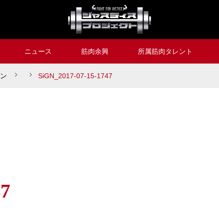
ニュース
筋肉余興
所属筋肉タレント
ン
SiGN_2017-07-15-1747
47