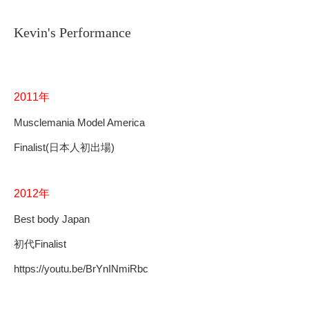
Kevin's Performance
2011年
Musclemania Model America
Finalist(日本人初出場)
2012年
Best body Japan
初代Finalist
https://youtu.be/BrYnINmiRbc