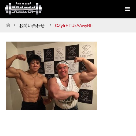
お問い合わせ
CZyfrHTUkAAwyRb
ホーム